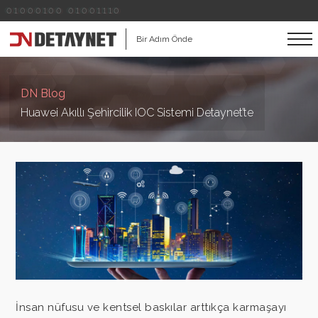
01000100 01001110
Bir Adım Önde
DN Blog
Huawei Akıllı Şehircilik IOC Sistemi Detaynet’te
İnsan nüfusu ve kentsel baskılar arttıkça karmaşayı