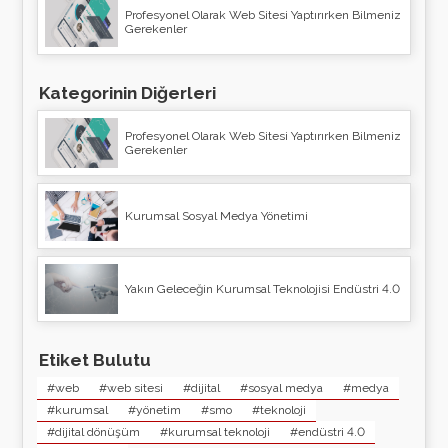
Profesyonel Olarak Web Sitesi Yaptırırken Bilmeniz
Gerekenler
Kategorinin Diğerleri
Profesyonel Olarak Web Sitesi Yaptırırken Bilmeniz
Gerekenler
Kurumsal Sosyal Medya Yönetimi
Yakın Geleceğin Kurumsal Teknolojisi Endüstri 4.0
Etiket Bulutu
#web
#web sitesi
#dijital
#sosyal medya
#medya
#kurumsal
#yönetim
#smo
#teknoloji
#dijital dönüşüm
#kurumsal teknoloji
#endüstri 4.0