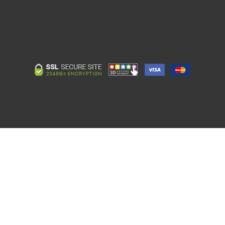
Kurumsal
Çözümlerimiz
Firmamız Hakkında
Web Uygulama & Geliştirme
Kurumsal Bilgiler
Kurumsal Yazılım Geliştirme
Departmanlarımız
İnteraktif
Sosyal Sorumluluk
Danışmanlık
Müşterilerimiz
Veri Merkezi ve Bulut