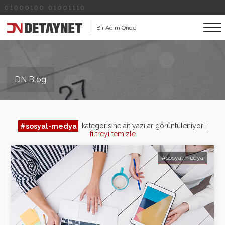
01000100 01001110
Bir Adım Önde
DN Blog
#sosyal-medya
kategorisine ait yazılar görüntüleniyor |
filtreyi temizle
#sosyal medya