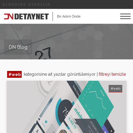
01000100 01001110
Bir Adım Önde
DN Blog
#web
kategorisine ait yazılar görüntüleniyor |
filtreyi temizle
#web