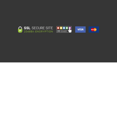
Kurumsal
Çözümlerimiz
Firmamız Hakkında
Web Uygulama & Geliştirme
Kurumsal Bilgiler
Kurumsal Yazılım Geliştirme
Departmanlarımız
İnteraktif
Sosyal Sorumluluk
Danışmanlık
Müşterilerimiz
Veri Merkezi ve Bulut
İş Ortaklarımız
Operasyon