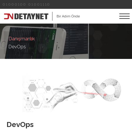
01000100 01001110
Bir Adım Önde
Danışmanlık
DevOps
DevOps