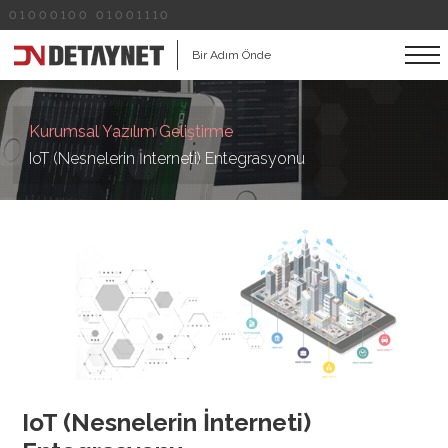
01000100 01001110
Bir Adım Önde
Kurumsal Yazılım Geliştirme
IoT (Nesnelerin İnterneti) Entegrasyonu
IoT (Nesnelerin İnterneti)