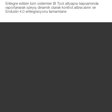
Entegre edilen tüm sistemler BI Tool altyapısı kapsamında
raporlanarak işleyiş dinamik olarak kontrol altına alınır ve
Endüstri 4.0 entegrasyonu tamamlanır.