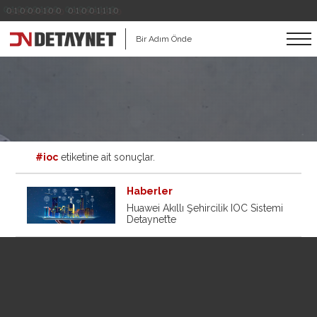
01000100 01001110
Bir Adım Önde
#ioc
etiketine ait sonuçlar.
Haberler
Huawei Akıllı Şehircilik IOC Sistemi
Detaynet’te