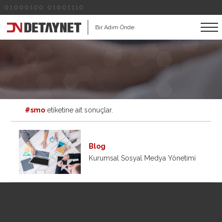
01000100 01001110
Bir Adım Önde
#smo
etiketine ait sonuçlar.
Blog
Kurumsal Sosyal Medya Yönetimi