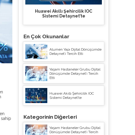
Sahibi Başvuru Formu
Huawei Akıllı Şehircilik IOC
Sistemi Detaynet’te
En Çok Okunanlar
Alumen Yapı Dijital Dönüşümde
Detaynet’i Tercih Etti
Yaşam Hastaneler Grubu Dijital
Dönüşümde Detaynet’i Tercih
Etti
en
Huawei Akıllı Şehircilik IOC
m
Sistemi Detaynet’te
yen
Kategorinin Diğerleri
 sahip
Yaşam Hastaneler Grubu Dijital
Dönüşümde Detaynet’i Tercih