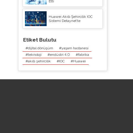
Etti
Huawei Akıllı Şehircilik IOC
Sistemi Detaynet’te
Etiket Bulutu
#dijital dönüşüm
#yaşam hastanesi
#teknoloji
#endüstri 4.0
#fabrika
#akıllı şehircilik
#IOC
#Huawei