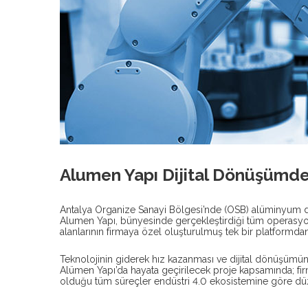
Aydınlatma Metn
Alumen Yapı Dijital Dönüşümde 
Antalya Organize Sanayi Bölgesi’nde (OSB) alüminyum d
Alumen Yapı, bünyesinde gerçekleştirdiği tüm operasyonl
alanlarının firmaya özel oluşturulmuş tek bir platformdan
Teknolojinin giderek hız kazanması ve dijital dönüşümün
Alümen Yapı’da hayata geçirilecek proje kapsamında; fi
olduğu tüm süreçler endüstri 4.0 ekosistemine göre düz