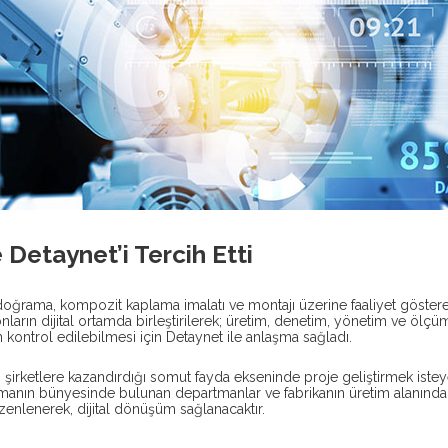
i
Çerez Politikası
Gizlilik Politikası
Saklama ve İmha Politikası
Veri 
Detaynet’i Tercih Etti
oğrama, kompozit kaplama imalatı ve montajı üzerine faaliyet göster
arın dijital ortamda birleştirilerek; üretim, denetim, yönetim ve ölçü
 kontrol edilebilmesi için Detaynet ile anlaşma sağladı.
 şirketlere kazandırdığı somut fayda ekseninde proje geliştirmek iste
rmanın bünyesinde bulunan departmanlar ve fabrikanın üretim alanında
enlenerek, dijital dönüşüm sağlanacaktır.