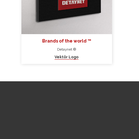
Sahibi Başvuru Formu
Brands of the world ™
Detaynet ®
Vektör Logo