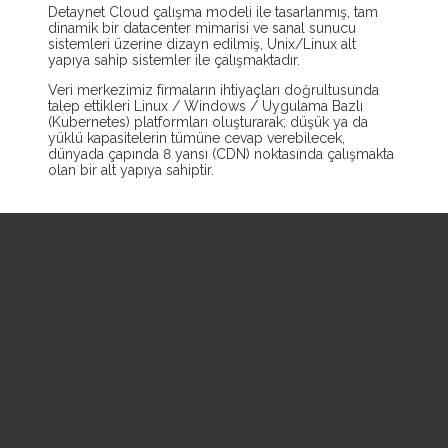
Detaynet Cloud çalışma modeli ile tasarlanmış, tam
dinamik bir datacenter mimarisi ve sanal sunucu
sistemleri üzerine dizayn edilmiş, Unix/Linux alt
yapıya sahip sistemler ile çalışmaktadır.
Veri merkezimiz firmaların ihtiyaçları doğrultusunda
talep ettikleri Linux / Windows / Uygulama Bazlı
(Kubernetes) platformları oluşturarak; düşük ya da
yüklü kapasitelerin tümüne cevap verebilecek,
dünyada çapında 8 yansı (CDN) noktasında çalışmakta
olan bir alt yapıya sahiptir.